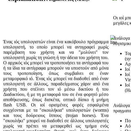
Οι ιοί μ
μεγάλες 
Ανάλογα 
Ένας ιός υπολογιστών είναι ένα κακόβουλο πρόγραμμα
λογισμικ
υπολογιστή, το οποίο μπορεί να αντιγραφεί χωρίς
παρέμβαση του χρήστη και να "μολύνει" τον
Το
υπολογιστή χωρίς τη γνώση ή την άδεια του χρήστη του.
(sy
Ο αρχικός ιός μπορεί να τροποποιήσει τα αντίγραφά του
Αρ
ή τα ίδια τα αντίγραφα μπορούν να υποστούν από μόνα
Ιο
τους τροποποίηση, όπως συμβαίνει σε έναν
Ιοί
μεταμορφικό ιό. Ένας ιός μπορεί να διαδοθεί από έναν
Vir
υπολογιστή σε άλλους, παραδείγματος χάριν από ένα
Ιο
χρήστη που στέλνει τον ιό μέσω δικτύου ή του
(Ha
Διαδικτύου, ή με τη μεταφορά του σε ένα φορητό μέσο
αποθήκευσης, όπως δισκέτα, οπτικό δίσκο ή μνήμη
flash USB. Οι ιοί ορισμένες φορές εσφαλμένα
Ανάλογα 
συγχέονται με τα "σκουλήκια" υπολογιστών (worms)
πραγματο
και τους δούρειους ίππους (trojan horses). Ένα
"σκουλήκι" μπορεί να διαδοθεί σε άλλους υπολογιστές
Πο
χωρίς να πρέπει να μεταφερθεί ως τμήμα ενός
Αόρ