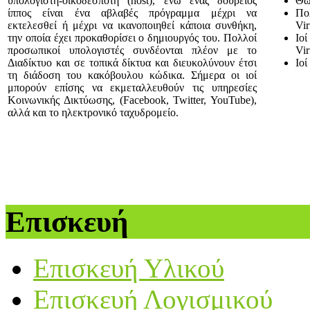
υπολογιστή-οικοδεσπότη (host), ενώ ένας δούρειος
Θωρ
ίππος είναι ένα αβλαβές πρόγραμμα μέχρι να
Πολ
εκτελεσθεί ή μέχρι να ικανοποιηθεί κάποια συνθήκη,
Vir
την οποία έχει προκαθορίσει ο δημιουργός του. Πολλοί
Ιοί
προσωπικοί υπολογιστές συνδέονται πλέον με το
Vir
Διαδίκτυο και σε τοπικά δίκτυα και διευκολύνουν έτσι
Ιοί
τη διάδοση του κακόβουλου κώδικα. Σήμερα οι ιοί
μπορούν επίσης να εκμεταλλευθούν τις υπηρεσίες
Κοινωνικής Δικτύωσης, (Facebook, Twitter, YouTube),
αλλά και το ηλεκτρονικό ταχυδρομείο.
Επισκευή
Επισκευή Υλικού
Επισκευή Λογισμικού